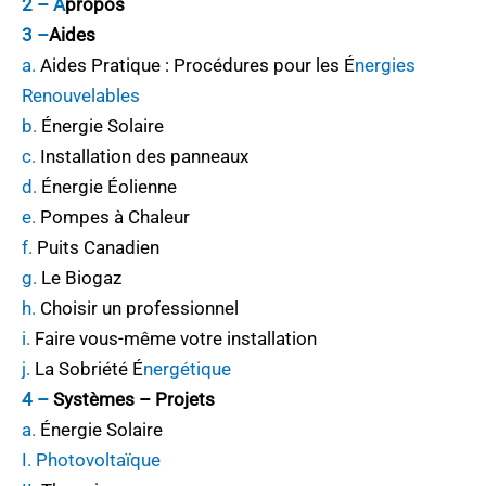
2 – À
propos
3 –
Aides
a.
Aides Pratique : Procédures pour les
É
nergies
Renouvelables
b.
Énergie Solaire
c.
Installat
i
on des panneaux
d.
Énergie Éolienne
e.
Pompes à Chaleur
f.
Puits Canadien
g.
Le Biogaz
h.
Choisir un professionnel
i.
Faire vous-même votre installation
j.
La Sobriété
É
nergétique
4 –
Systèmes – Projets
a.
Énergie Solaire
I. Photovoltaïque