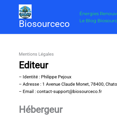
Aller
au
Énergies Renouve
contenu
Le Blog Biosour
Biosourceco
Mentions Légales
Editeur
– Identité : Philippe Pejoux
– Adresse : 1 Avenue Claude Monet, 78400, Chato
– Email : contact-support@biosourceco.fr
Hébergeur